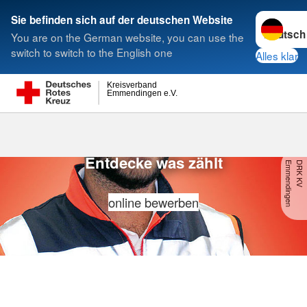
Sprache w
Sie befinden sich auf der deutschen Website
You are on the German website, you can use the
Suche
switch to switch to the English one
Alles klar
Kreisverband
Emmendingen e.V.
Freiwilligendiens
Freiwilligendienste
Entdecke was zählt
n
D
R
K
K
V
E
m
m
e
n
d
in
g
e
online bewerben