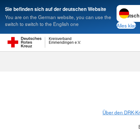
Sprache w
Sie befinden sich auf der deutschen Website
You are on the German website, you can use the
Suche
switch to switch to the English one
Alles klar
Kreisverband
Emmendingen e.V.
Betriebsrat
Betriebsrat
AdobeStock
Über den DRK-K