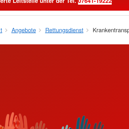
ierte Leitstelle unter der Tel.
07641-19222
t
Angebote
Rettungsdienst
Krankentransp