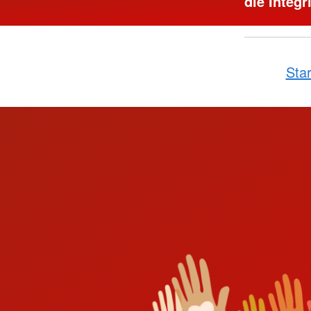
die Integr
Star