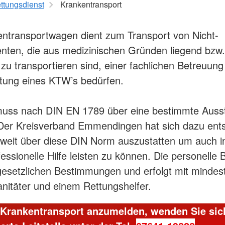
ttungsdienst
Krankentransport
Rettungsd
Schulbegleitung und
agement
Schulassistenz
Kranke
Schulsanitätsdienst
ntransportwagen dient zum Transport von Nicht-
Notfallrett
Freiwilligendienste
ienten, die aus medizinischen Gründen liegend bzw.
Notarztdie
Aus- und W
 zu transportieren sind, einer fachlichen Betreuun
htung eines KTW’s bedürfen.
gung
amt
uss nach DIN EN 1789 über eine bestimmte Auss
Der Kreisverband Emmendingen hat sich dazu ent
weit über diese DIN Norm auszustatten um auch i
fessionelle Hilfe leisten zu können. Die personelle
 gesetzlichen Bestimmungen und erfolgt mit minde
nitäter und einem Rettungshelfer.
Krankentransport anzumelden, wenden Sie sich