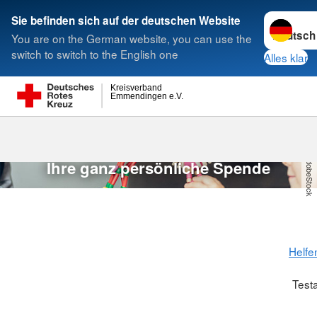
Sprache w
Sie befinden sich auf der deutschen Website
You are on the German website, you can use the
Suche
switch to switch to the English one
Alles klar
Kreisverband
Emmendingen e.V.
Testamentsspen
bernardbodo/AdobeStock
Testamentspende
Ihre ganz persönliche Spende
Helfe
Test