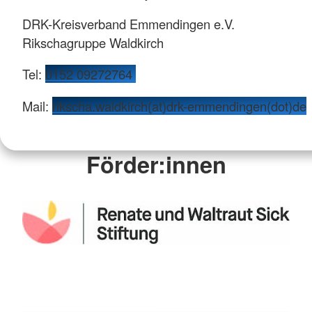
DRK-Kreisverband Emmendingen e.V.
Rikschagruppe Waldkirch
Tel:
0152 09272764
Mail:
rikscha.waldkirch(at)drk-emmendingen(dot)de
Förder:innen