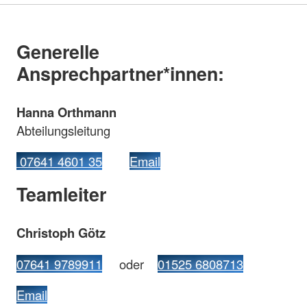
Generelle
Ansprechpartner*innen:
Hanna Orthmann
Abteilungsleitung
07641 4601 35
Email
Teamleiter
Christoph Götz
07641 9789911
oder
01525 6808713
Email