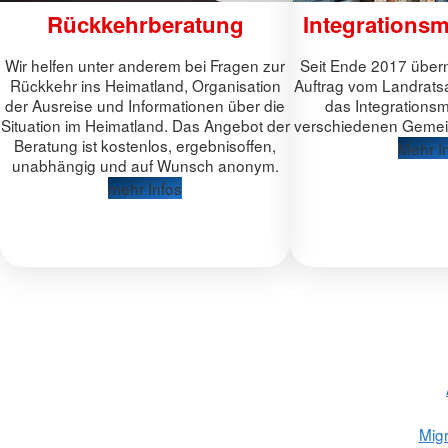
Rückkehrberatung
Integrations
Wir helfen unter anderem bei Fragen zur
Seit Ende 2017 über
Rückkehr ins Heimatland, Organisation
Auftrag vom Landrat
der Ausreise und Informationen über die
das Integrations
Situation im Heimatland. Das Angebot der
verschiedenen Gemei
Beratung ist kostenlos, ergebnisoffen,
Mehr I
unabhängig und auf Wunsch anonym.
mehr Infos
Migr