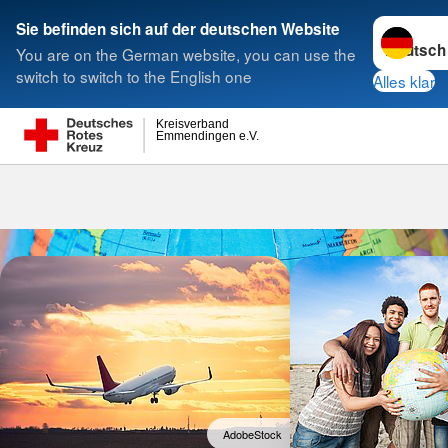
Sprache w
Sie befinden sich auf der deutschen Website
You are on the German website, you can use the
Suche
switch to switch to the English one
Alles klar
Kreisverband
Emmendingen e.V.
Flüchtlingsso
Flüchtlingssozialarbei
AdobeStock
AdobeStock