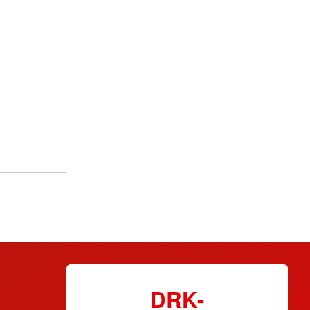
ienst
Schnelleinsatzgruppen
ansport
Notfalldarstellung
ung
DRK-Suchdienst
nst
Personenauskunftsstelle
eiterbildung
DRK-