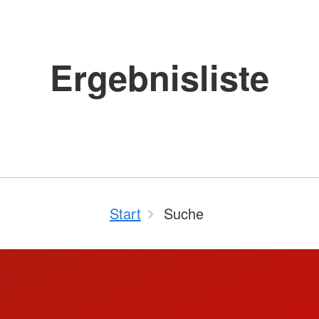
Rettungsd
Schulbegleitung und
agement
Schulassistenz
Krankentr
Schulsanitätsdienst
Notfallrett
Freiwilligendienste
Ergebnisliste
Notarztdie
Aus- und W
gung
amt
Start
Suche