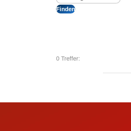
Tagespflege
Ehrenamtliches Eng
Angebote für Senioren
Aktiv werden
Aktivierender Hausbesuch
Ortsvereine
Hirnleistungstraining
Jugendrotkreuz
Gesundheitsprogramm
Freiwilligendienste
Rikscha Waldkirch
Blutspende
Kaffeenachmittage
Fördermitgliedschaft
Fachgruppe Verpfle
0 Treffer:
Servicestelle Ehren