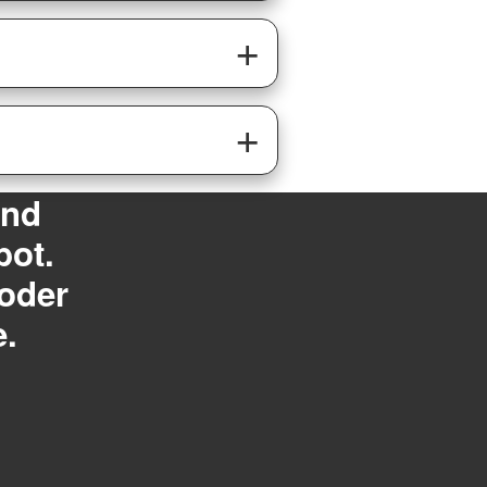
und
bot.
 oder
e.