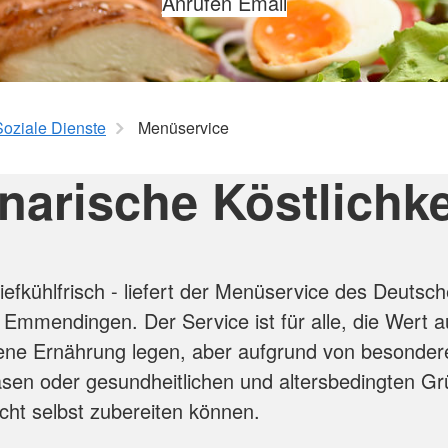
Anrufen
Email
Rettungsd
Schulbegleitung und
agement
Schulassistenz
Krankentr
Schulsanitätsdienst
Notfallrett
Freiwilligendienste
Notarztdie
Aus- und W
Soziale Dienste
Menüservice
narische Köstlichk
gung
amt
tiefkühlfrisch - liefert der Menüservice des Deutsc
 Emmendingen. Der Service ist für alle, die Wert a
ne Ernährung legen, aber aufgrund von besonder
en oder gesundheitlichen und altersbedingten Gr
icht selbst zubereiten können.