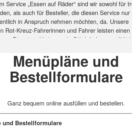
m Service „Essen auf Räder“ sind wir sowohl für t
n, als auch für Besteller, die diesen Service nur 
entlich in Anspruch nehmen möchten, da. Unsere
en Rot-Kreuz-Fahrerinnen und Fahrer leisten einen
en Dienst und bringen ein Stück Lebensqualität i
ohl liegt uns am Herzen!
Menüpläne und
Sie bei uns Ihr Lieblingsessen: Unser abwechslung
Bestellformulare
bietet Ihnen Suppen und Eintöpfe, Fisch- und Fleis
 Süßspeisen, Desserts und Kuchen. Auch vegetar
 für Menschen mit besonderen Ernährungsanford
azu.
Ganz bequem online ausfüllen und bestellen.
en
 und Bestellformulare