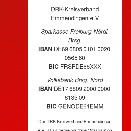
DRK-Kreisverband
Emmendingen e.V
Sparkasse Freiburg-Nördl.
Brsg.
IBAN
DE69 6805 0101 0020
0565 60
BIC
FRSPDE66XXX
Volksbank Brsg. Nord
IBAN
DE17 6809 2000 0000
6135 09
BIC
GENODE61EMM
Der DRK-Kreisverband Emmendingen
e.V. ist als gemeinnützige Organisation