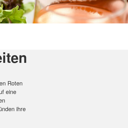
ienst
Schnelleinsatzgruppen
ansport
Notfalldarstellung
ung
DRK-Suchdienst
nst
Personenauskunftsstelle
eiterbildung
eiten
hen Roten
uf eine
en
ünden ihre