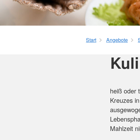
Tagespflege
Ehrenamtliches Eng
Aktiv werden
Angebote für Senioren
Ortsvereine
Aktivierender Hausbesuch
Jugendrotkreuz
Hirnleistungstraining
Freiwilligendienste
Gesundheitsprogramm
Start
Angebote
Blutspende
Rikscha Waldkirch
Fördermitgliedschaft
Kaffeenachmittage
Kuli
Fachgruppe Verpfle
Servicestelle Ehren
heiß oder 
Kreuzes in
ausgewoge
Lebensphas
Mahlzeit n