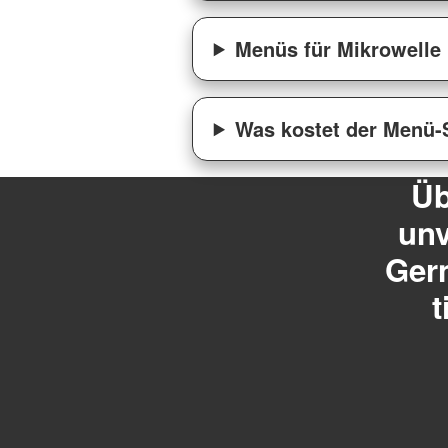
Menüs für Mikrowelle
Was kostet der Menü-
Üb
unv
Gern
t