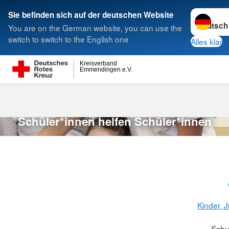
Sprache w
Sie befinden sich auf der deutschen Website
You are on the German website, you can use the
Suche
switch to switch to the English one
Alles klar
Kreisverband
Emmendingen e.V.
Schulsanitäts
Schulsanitätsdienst
K
F
r
a
n
k
P
e
t
e
r
s
/
D
R
Schüler*innen helfen Schüler*innen
Kinder, 
Schu