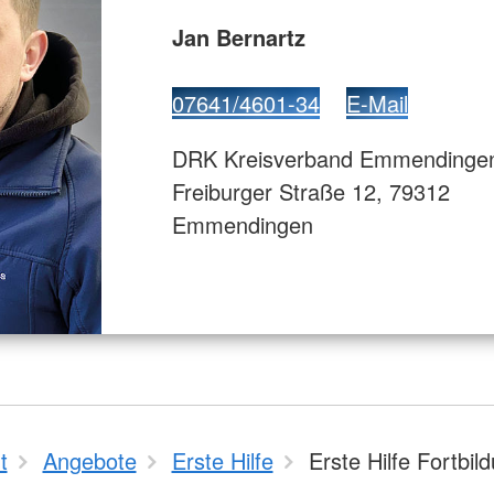
Jan Bernartz
07641/4601-34
E-Mail
DRK Kreisverband Emmendingen
Freiburger Straße 12, 79312
Emmendingen
t
Angebote
Erste Hilfe
Erste Hilfe Fortbil