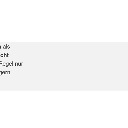
n als
icht
Regel nur
gern