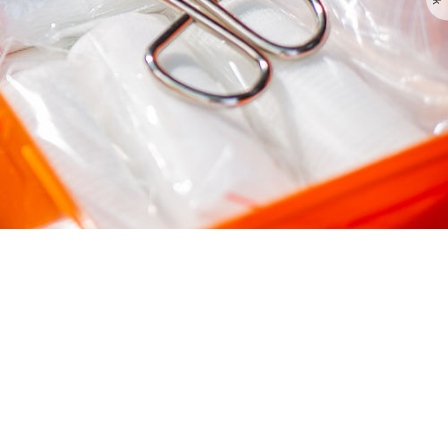
ienst
Schnelleinsatzgruppen
Notfalldarstellung
ansport
DRK-Suchdienst
ung
Personenauskunftsstelle
nst
eiterbildung