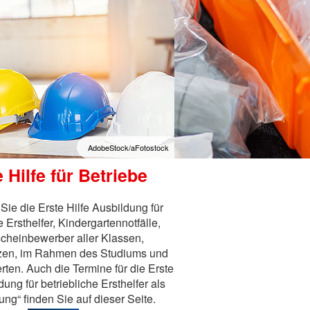
Schulbegleitung und
Rettungsd
agement
Schulassistenz
Krankentr
Schulsanitätsdienst
Notfallrett
Freiwilligendienste
Notarztdie
Aus- und W
gung
amt
AdobeStock/aFotostock
 Hilfe für Betriebe
 Sie die Erste Hilfe Ausbildung für
e Ersthelfer, Kindergartennotfälle,
cheinbewerber aller Klassen,
nzen, im Rahmen des Studiums und
erten. Auch die Termine für die Erste
ldung für betriebliche Ersthelfer als
ung“ finden Sie auf dieser Seite.