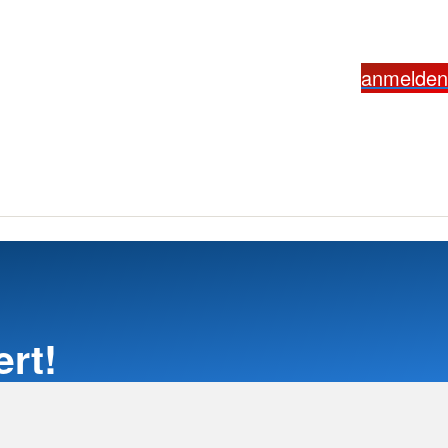
anmelden
rt!