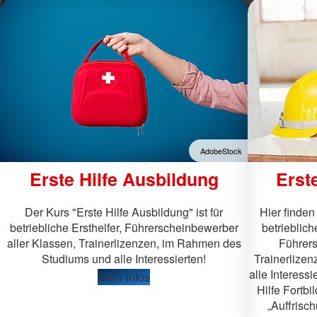
Tagespflege
Ehrenamtliches Eng
Angebote für Senioren
Aktiv werden
Aktivierender Hausbesuch
Ortsvereine
Hirnleistungstraining
Jugendrotkreuz
Gesundheitsprogramm
Freiwilligendienste
Rikscha Waldkirch
Blutspende
Kaffeenachmittage
Fördermitgliedschaft
Fachgruppe Verpfle
Servicestelle Ehren
AdobeStock
Erste Hilfe Ausbildung
Erste
Der Kurs "Erste Hilfe Ausbildung" ist für
Hier finden
betriebliche Ersthelfer, Führerscheinbewerber
betrieblich
aller Klassen, Trainerlizenzen, im Rahmen des
Führers
Studiums und alle Interessierten!
Trainerlize
alle Interessi
Mehr Infos
Hilfe Fortbi
„Auffrisch