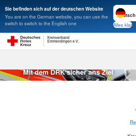
Sprache w
Sie befinden sich auf der deutschen Website
You are on the German website, you can use the
Suche
switch to switch to the English one
Alles klar
Kreisverband
Emmendingen e.V.
Krankentrans
Krankentransport
n
D
R
K
-
K
V
E
m
m
e
n
d
in
g
e
Mit dem DRK sicher ans Ziel
Re
Kra