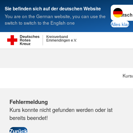
Sprache w
Sie befinden sich auf der deutschen Website
You are on the German website, you can use the
Suche
switch to switch to the English one
Alles klar
Kreisverband
Emmendingen e.V.
Kurs
Fehlermeldung
Kurs konnte nicht gefunden werden oder ist
bereits beendet!