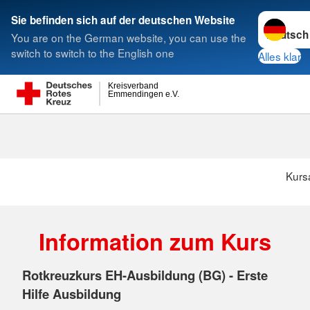
Sprache w
Sie befinden sich auf der deutschen Website
You are on the German website, you can use the
Suche
switch to switch to the English one
Alles klar
Kreisverband
Emmendingen e.V.
Kurs
Information zum Kurs
Rotkreuzkurs EH-Ausbildung (BG) - Erste
Hilfe Ausbildung