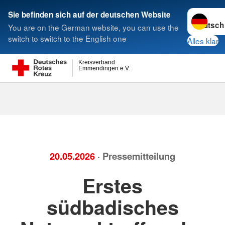
Sprache w
Sie befinden sich auf der deutschen Website
You are on the German website, you can use the
Suche
switch to switch to the English one
Alles klar
Kreisverband
Emmendingen e.V.
20.05.2026
· Pressemitteilung
Erstes
südbadisches