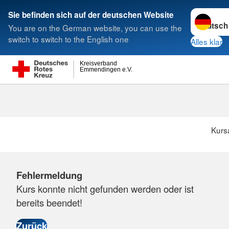
Sprache w
Sie befinden sich auf der deutschen Website
You are on the German website, you can use the
Suche
switch to switch to the English one
Alles klar
Kreisverband
Emmendingen e.V.
Kurs
Fehlermeldung
Kurs konnte nicht gefunden werden oder ist
bereits beendet!